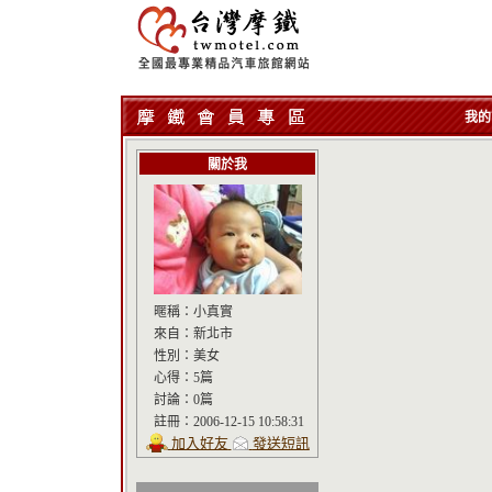
我的
關於我
暱稱：
小真實
來自：
新北市
性別：
美女
心得：
5篇
討論：
0篇
註冊：
2006-12-15 10:58:31
加入好友
發送短訊