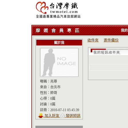
我的
收件夾
寄件備份
關於我
暱稱：
兆尊
來自：
台北市
性別：
帥哥
心得：
0篇
討論：
0篇
註冊：
2010-07-11 05:45:39
加入好友
發送短訊