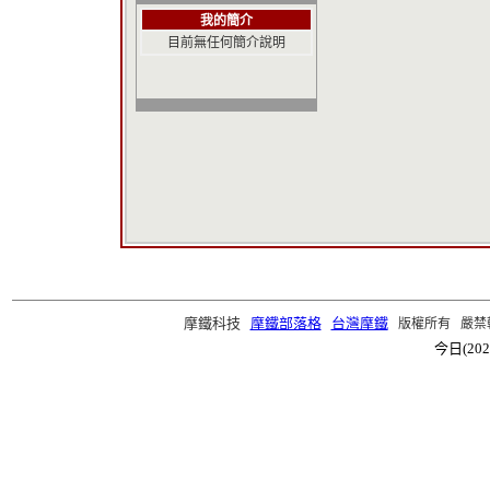
我的簡介
目前無任何簡介說明
摩鐵科技
摩鐵部落格
台灣摩鐵
版權所有 嚴禁轉載 ©2
今日(202