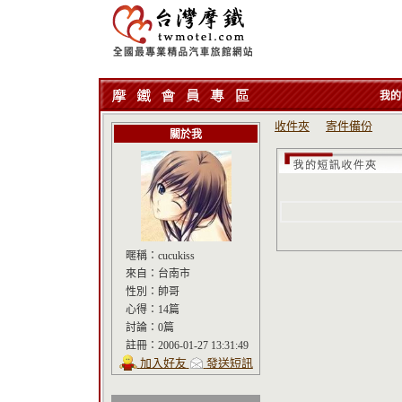
我的
收件夾
寄件備份
關於我
暱稱：
cucukiss
來自：
台南市
性別：
帥哥
心得：
14篇
討論：
0篇
註冊：
2006-01-27 13:31:49
加入好友
發送短訊