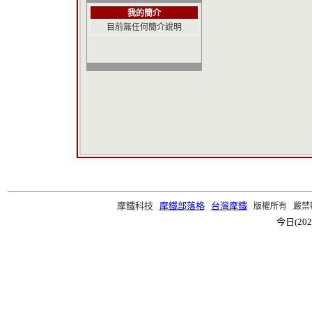
我的簡介
目前無任何簡介說明
摩鐵科技
摩鐵部落格
台灣摩鐵
版權所有 嚴禁轉載 ©2
今日(202