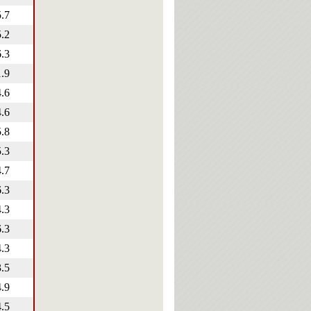
5.7
5.2
6.3
1.9
4.6
4.6
5.8
5.3
4.7
6.3
4.3
6.3
4.3
3.5
4.9
4.5