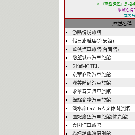
※ 『摩鐵評鑑』是根
摩鐵心得
本表
摩鐵名稱
激點情境旅館
假日旗艦店(海安館)
歐薇汽車旅館(台南館)
慾望城市汽車旅館
凱渥MOTEL
京華商務汽車旅館
湖美時尚汽車旅館
永華春天汽車旅館
綠驛商務汽車旅館
湖水岸LaVilla人文休閒旅館
國妃鷹堡汽車旅館(健康館)
夏閣汽車旅館
為楓精典渡假別館