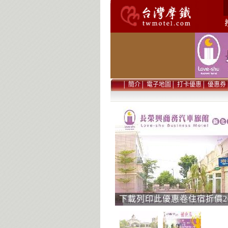
│
簡介
│
電子地圖
│
打卡優惠
│
優惠券
下載列印此優惠卷住宿折價2