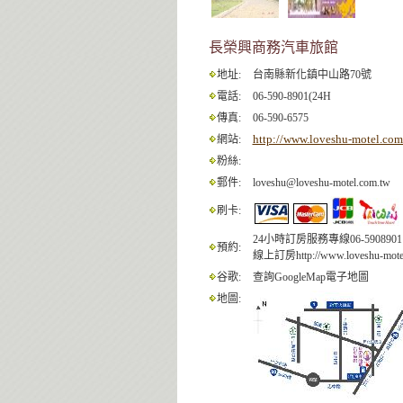
長榮興商務汽車旅館
地址:
台南縣新化鎮中山路70號
電話:
06-590-8901(24H
傳真:
06-590-6575
http://www.loveshu-motel.com
網站:
粉絲:
郵件:
loveshu@loveshu-motel.com.tw
刷卡:
24小時訂房服務專線06-5908901
預約:
線上訂房http://www.loveshu-motel
谷歌:
查詢GoogleMap電子地圖
地圖: