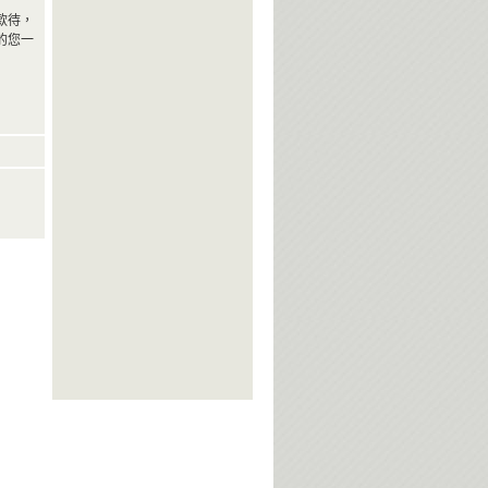
款待，
的您一