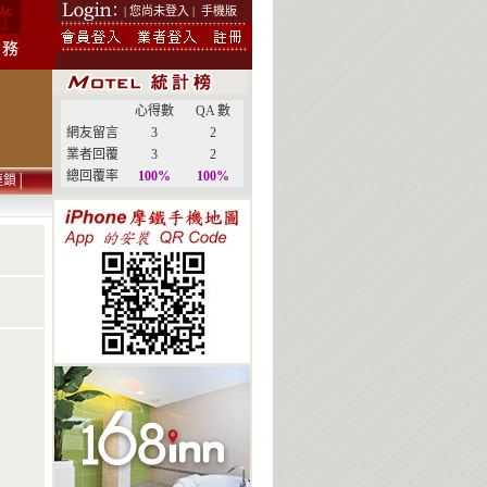
| 您尚未登入 |
手機版
心得數
QA 數
網友留言
3
2
業者回覆
3
2
總回覆率
100%
100%
連鎖
│