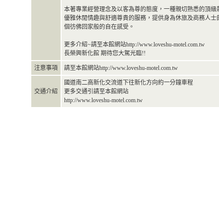
本著專業經營理念及以客為尊的態度，一種親切熟悉的頂級
優雅休閒情趣與舒適尊貴的服務，提供身為休旅及商務人士
個彷佛回家般的自在感受。
更多介紹~請至本館網站http://www.loveshu-motel.com.tw
長榮興新化館 期待您大駕光臨!!
注意事項
請至本館網站http://www.loveshu-motel.com.tw
國道南二高新化交流道下往新化方向約一分鐘車程
交通介紹
更多交通引請至本館網站
http://www.loveshu-motel.com.tw