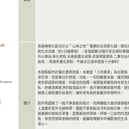
廣告
.tw
長榮興新化館位於以＂山林之地＂著稱的台南新化鎮，鄰近
新化交流道（約1分鐘車程），從旅館數分鐘可至台南科學園
市火車站.新化老街.台南高爾夫球場.虎頭埤風景區.二寮日出亭.
高地….等諸多著名景點，不論洽公或休閒皆十分便利!
本旅館館內於最近重新改裝，本著從「人的需求」為出發點
求花俏，而是專注於質感、功能，一切回歸基本面，讓空間
.com.tw
來的質感與舒適度，作最佳的詮釋。每間客房都除具有安全
私、舒適清爽乾淨的裝潢設計外，為方便商務旅客所需，提
無限上網享盡科技便利，讓你享有高枕無憂的休憩時光。
簡介
館外則超脫了一般汽車旅館的設計，四周種植大量的綠樹植
上溫暖的室外光線映照，擺脫汽車旅館冰冷的刻板印象。你
循著鄉村原始花草香，望著那自然翠綠，呼吸一口自然的清
氣，享受悠閒與寧靜的閒情，遠離喧嘩都市中讓緊張的生活
身心。