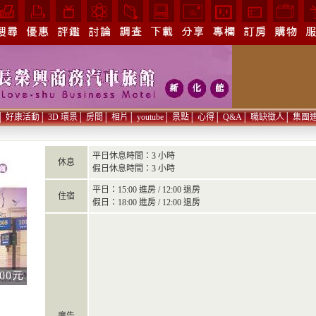
│
好康活動
│
3D 環景
│
房間
│
相片
│
youtube
│
景點
│
心得
│
Q&A
│
職缺徵人
│
集團
平日休息時間：3 小時
休息
假日休息時間：3 小時
平日：15:00 進房 / 12:00 退房
住宿
假日：18:00 進房 / 12:00 退房
00元