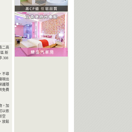
南二高
區.新
308
，不尋
顯現出
保護隱
供免費
物，加
可以依
新空
，放鬆