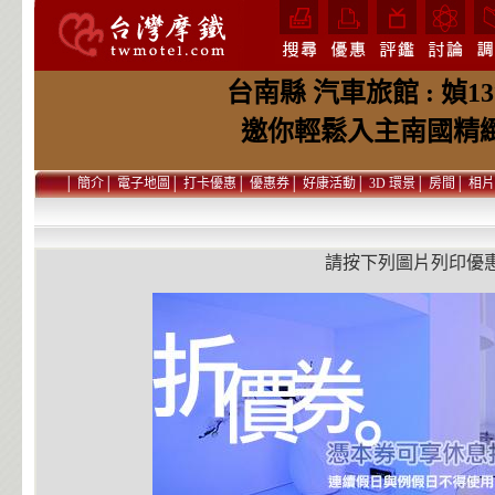
台南縣 汽車旅館 : 媜
邀你輕鬆入主南國精
│
簡介
│
電子地圖
│
打卡優惠
│
優惠券
│
好康活動
│
3D 環景
│
房間
│
相片
請按下列圖片列印優