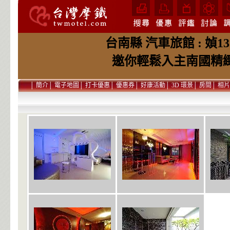
台南縣 汽車旅館 : 媜
邀你輕鬆入主南國精
│
簡介
│
電子地圖
│
打卡優惠
│
優惠券
│
好康活動
│
3D 環景
│
房間
│
相片