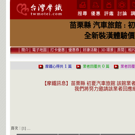
苗栗縣 汽車旅館 :
全新裝潢體驗價
│
簡介
│
電子地圖
│
打卡優惠
│
優惠券
│
好康活動
│
3D 環景
│
房間
│
相
1
0
摩鐵心得共
篇
業者回覆共
篇
業者回覆
【摩鐵訊息】苗栗縣 初夏汽車旅館 該館業
我們將努力邀請該業者回應
頁次：[1] ....