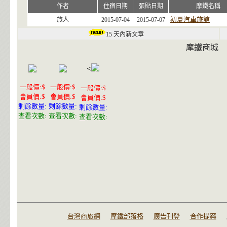
作者
住宿日期
張貼日期
摩鐵名稱
初夏汽車旅館
旅人
2015-07-04
2015-07-07
15 天內新文章
摩鐵商城
<
一般價:$
一般價:$
一般價:$
會員價:$
會員價:$
會員價:$
剩餘數量:
剩餘數量:
剩餘數量:
查看次數:
查看次數:
查看次數:
台灣商旅網
摩鐵部落格
廣告刊登
合作提案