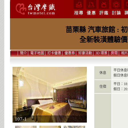
苗栗縣 汽車旅館 : 
全新裝潢體驗價
│
簡介
│
電子地圖
│
打卡優惠
│
優惠券
│
好康活動
│
3D 環景
│
房間
│
相片
平日休息
休息
假日休息
平日：18:0
住宿
假日：20:0
107-1