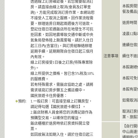
透過線上訂房確認後，若您需要取消訂
本館房間
房，請直接由線上取消(會員及訂單查
餐及備品
詢)，方能完成取消訂房作業，本網站恕
不接受人工取消之服務。因作業流程需
退房時間：
要，辦理退房日期起兩週後方可退款。
登記住宿日若遇飯店所在地發生不可抗
凌晨12
拒因素，如因地震導致交通中斷或中央
氣象局發佈陸上颱風警報，請於入住日
連續住宿
起三日內(含當日)，與訂房組聯絡辦理
延期手續，延期期限自住宿日起三個月
注意事項
續住不退
內有效。
線上訂房接受1日後之訂房(特殊專案除
本館謝絕
外)。
線上所提供之價格，皆已含5%稅及10%
本館可免
的服務費。
若有特殊需求，需飯店協助之處，請將
本館有提
需求填寫訂房步驟五之備註欄中。
國民旅遊卡住房優惠：
如需取消
預約:
1.一般訂房：可直接至線上訂購房型，
請記得勾選【國民旅遊卡欄位】。
取消訂房
2.飯店財務人員會將您的消費記錄作為
業、旅館
預購型交易，以確保您的權益。
飯店櫃檯於退房時依訂房資料開立發
【自行開
票。
中山高速
如因故無法如期入住，請於住宿日起三
通明街(