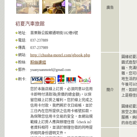
廣告
初夏汽車旅館
地址:
苗栗縣公館鄉通明街182巷9號
電話:
037-237889
傳真:
037-237989
http://chusha-motel.com/gbook.php
網站:
圓緣初夏
粉絲連結
粉絲:
園式造型
幽、充滿
郵件:
yuanyuanmotel@gmail.com
雜，您可
地生活的
刷卡:
午後可以
您於本飯店線上訂房，必須同意以信用
簡介
然、如詩
卡即時付清款項(房價的總金額)，以保
上是極佳
留您線上訂房之權利。您於線上完成之
信用卡付款，我們將於次日結帳，並於
圓緣初夏
三日內在您所提供之信用卡帳號扣款。
放空之旅
為保障您信用卡交易的安全，本網站規
服務，絢
範線上訂房人應與辦理住宿（check in）
的自在感
者資料相符，並須於辦理住宿的同時提
供相同身份證明文件。