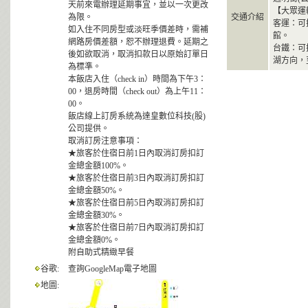
天前來電辦理延期事宜，並以一次更改
【大眾運
為限。
交通介紹
客運：可
如入住不同房型或淡旺季價差時，需補
館。
網路房價差額，恕不辦理退費。延期之
台鐵：可
後如欲取消，取消扣款日以原始訂單日
湖方向，
為標準。
本飯店入住（check in）時間為下午3：
00，退房時間（check out）為上午11：
00。
飯店線上訂房系統為達皇數位科技(股)
公司提供。
取消訂房注意事項：
★旅客於住宿日前1日內取消訂房扣訂
金總金額100%。
★旅客於住宿日前3日內取消訂房扣訂
金總金額50%。
★旅客於住宿日前5日內取消訂房扣訂
金總金額30%。
★旅客於住宿日前7日內取消訂房扣訂
金總金額0%。
附自助式精緻早餐
谷歌:
查詢GoogleMap電子地圖
地圖: