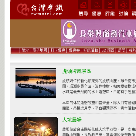
│
簡介
│
電子地圖
│
打卡優惠
│
優惠券
│
好康活動
│
3D 環景
│
房間
│
相
虎頭埤風景區
虎頭埤位於新化鎮東郊的虎頭山麓，離台南市
闊，環湖步貫全區，沿途樟樹、相思樹密樹成
水域是最天然的的水上遊憩區，目前有手划船
本區的休閒遊憩設施相當齊全，除入口有管理
閒區、吊橋虎月亭、平台觀湖涼亭、青年活動
大坑農場
農場位於台南縣新化鎮大坑里82號，是一處
周群山環抱，是觀看日出、賞雲海的優選場所