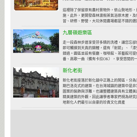
這裡除了保留原有農村景物外，依山勢地形，
施，此外，更開發森林渡假蒸氣浴原木屋，及
習、研修、野營，大坑休閒農場都是不錯的選
九層嶺遊樂區
走一段森林步道享受芬多精的洗禮，讓您忘卻
即可觸摸到天真的錦鯉，還有「射箭」、「漆
錯過。園區並設有餐廳、咖啡館、茶藝館可提
番、高歌一曲（備有卡拉OK），享受悠閒的
新化老街
新化老街座落於新化鎮中正路上的鬧區，分為
期巴洛克式的建築，在台灣城鎮的建築中是非
圖案的裝飾與浮雕，也讓整體建築具有立體美
精美建築的外觀，因此讓學者專家們視為研究
地新化人們最引以自豪的珍貴文化資產