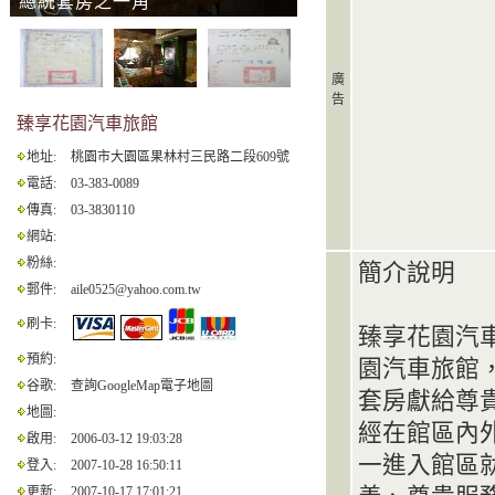
總統套房之一角
廣
告
臻享花園汽車旅館
地址:
桃園市大園區果林村三民路二段609號
電話:
03-383-0089
傳真:
03-3830110
網站:
粉絲:
簡介說明
郵件:
aile0525@yahoo.com.tw
刷卡:
臻享花園汽
預約:
園汽車旅館
谷歌:
查詢GoogleMap電子地圖
套房獻給尊
地圖:
經在館區內
啟用:
2006-03-12 19:03:28
一進入館區
登入:
2007-10-28 16:50:11
更新:
2007-10-17 17:01:21