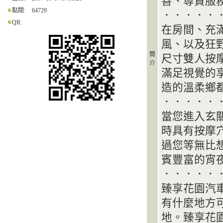
善、尊貴服
點閱:
64729
．．．．．
QR:
在房間、充
風、以及狂
簡
尺寸雙人按
介
滿足視覺的
造的溫柔鄉
．．．．．
當您進入玄
時具有按摩
過您等無比
賓豐富的宵
．．．．．
臻享花園汽
有什麼地方
地。臻享花