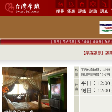
│
簡介
│
電子地圖
│
打卡優惠
│
優惠券
│
好康
【摩鐵訊息】該業者
休
平日休息時間：3 小時
息
假日休息時間：3 小時
平日：12:00 
住
宿
假日：12:00 