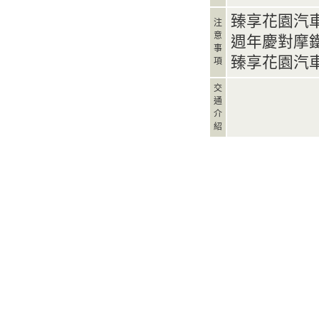
臻享花園汽
注
意
週年慶對摩
事
臻享花園汽
項
交
通
介
紹