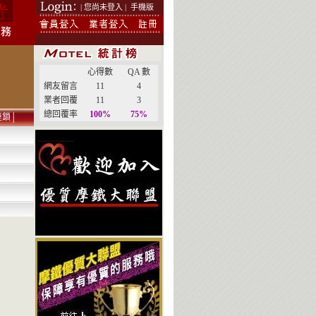
| 您尚未登入 |
手機版
心得數
QA 數
網友留言
11
4
業者回覆
11
3
總回覆率
100%
75%
連鎖
│