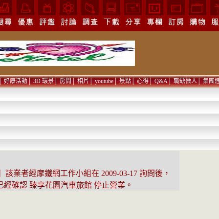
│
好康活動
│
3D 環景
│
房間
│
相片
│
youtube
│
景點
│
心得
│
Q&A
│
職缺徵人
│
集團
該業者經摩鐵網工作小組在 2009-03-17 詢問後，
已經確認 臻享花園汽車旅館 停止營業。