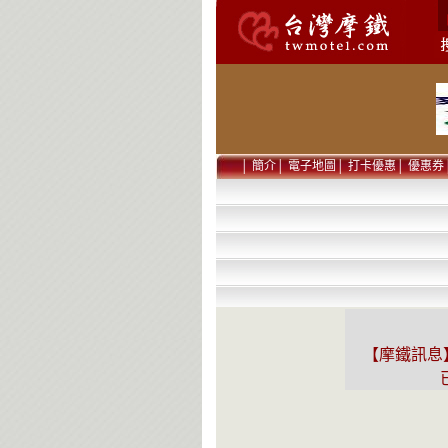
│
簡介
│
電子地圖
│
打卡優惠
│
優惠券
【摩鐵訊息】