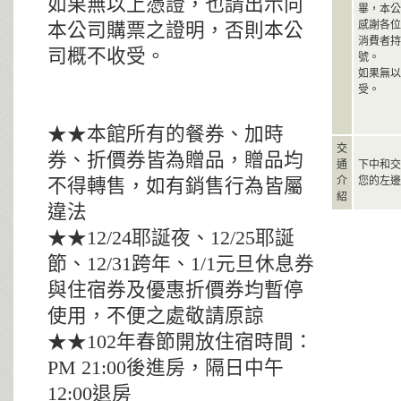
如果無以上憑證，也請出示向
畢，本公
感謝各位
本公司購票之證明，否則本公
消費者持
司概不收受。
號。
如果無以
受。
★★本館所有的餐券、加時
交
券、折價券皆為贈品，贈品均
通
下中和交
介
您的左邊
不得轉售，如有銷售行為皆屬
紹
違法
★★12/24耶誕夜、12/25耶誕
節、12/31跨年、1/1元旦休息券
與住宿券及優惠折價券均暫停
使用，不便之處敬請原諒
★★102年春節開放住宿時間：
PM 21:00後進房，隔日中午
12:00退房