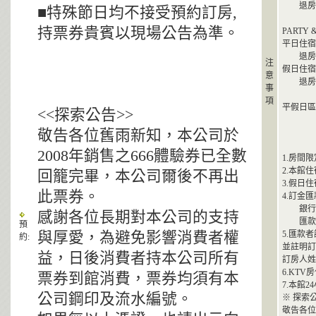
退房時間
■特殊節日均不接受預約訂房,
持票券貴賓以現場公告為準。
PARTY
平日住宿時
退房時間
注
假日住宿時
意
退房時間
事
項
平假日區分
<<探索公告>>
假日週五
敬告各位舊雨新知，本公司於
2008年銷售之666體驗券已全數
1.房間
2.本館住
回籠完畢，本公司爾後不再出
3.假日
此票券。
4.訂金
銀行代碼
感謝各位長期對本公司的支持
匯款帳號
預
與厚愛，為避免影響消費者權
5.匯款
約:
並註明訂
益，日後消費者持本公司所有
訂房人姓
6.KT
票券到館消費，票券均須有本
7.本館
公司鋼印及流水編號。
※ 探索
敬告各位