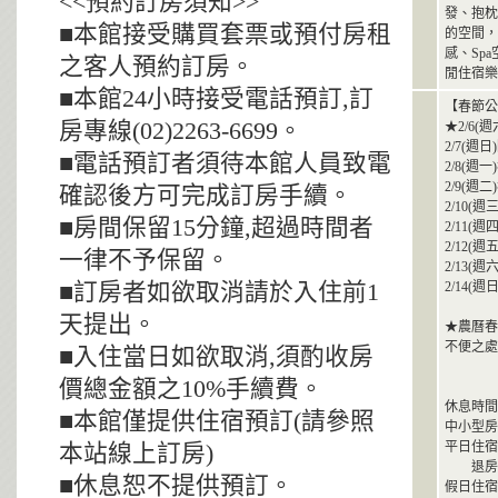
<<預約訂房須知>>
發、抱枕
■本館接受購買套票或預付房租
的空間，
感、Sp
之客人預約訂房。
閒住宿樂
■本館24小時接受電話預訂,訂
【春節公
房專線(02)2263-6699。
★2/6
2/7(
■電話預訂者須待本館人員致電
2/8(
2/9(
確認後方可完成訂房手續。
2/10
■房間保留15分鐘,超過時間者
2/11
2/12
一律不予保留。
2/13
■訂房者如欲取消請於入住前1
2/14
天提出。
★農曆春
不便之處
■入住當日如欲取消,須酌收房
價總金額之10%手續費。
休息時間
■本館僅提供住宿預訂(請參照
中小型房
平日住宿時
本站線上訂房)
退房時間
■休息恕不提供預訂。
假日住宿時