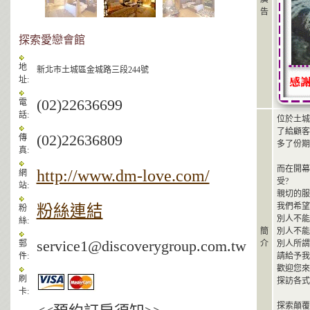
告
探索愛戀會館
地
新北市土城區金城路三段244號
址:
(02)22636699
電
話:
位於土城
了給顧客
(02)22636809
傳
多了份期
真:
而在開幕
http://www.dm-love.com/
網
受?
站:
親切的服
我們希望
粉絲連結
粉
別人不能
絲:
簡
別人不能
service1@discoverygroup.com.tw
郵
介
別人所謂
件:
請給予我
歡迎您來
刷
探訪各式
卡:
探索顛覆