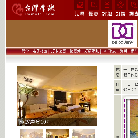
│
簡介
│
電子地圖
│
打卡優惠
│
優惠券
│
好康活動
│
3D 環景
│
房間
│
相片
休
平日休息
息
假日休息
住
平日：12:
宿
假日：21:
極致摩登107
廣