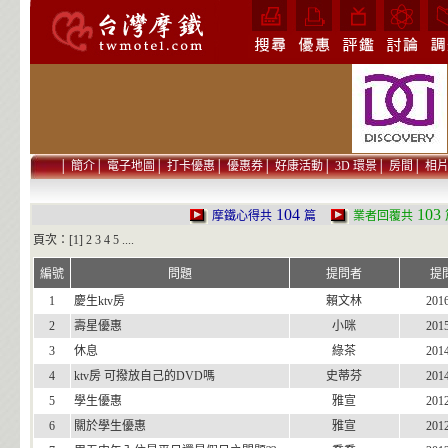
│
簡介
│
電子地圖
│
打卡優惠
│
優惠券
│
好康活動
│
3D 環景
│
房間
│
相
104
103
摩鐵心得共
篇
業者回覆共
頁次：[1]
2
3
4
5
....
編號
問題
提問者
提
1
慶生ktv房
賴文林
201
2
壽星優惠
小咪
201
3
休息
綠茶
201
4
ktv房 可撥放自己的DVD嗎
史蒂芬
201
5
學生優惠
雅宣
201
6
關於學生優惠
雅宣
201