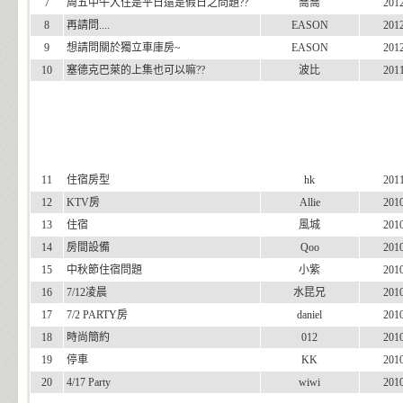
7
周五中午入住是平日還是假日之問題??
喬喬
201
8
再請問....
EASON
201
9
想請問關於獨立車庫房~
EASON
201
10
塞德克巴萊的上集也可以嘛??
波比
201
11
住宿房型
hk
201
12
KTV房
Allie
201
13
住宿
風城
201
14
房間設備
Qoo
201
15
中秋節住宿問題
小紫
201
16
7/12凌晨
水昆兄
201
17
7/2 PARTY房
daniel
201
18
時尚簡約
012
201
19
停車
KK
201
20
4/17 Party
wiwi
201