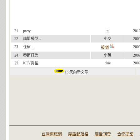
21
party~
jj
201
22
請問房型...
小麥
200
23
住宿...
200
筱儀
24
春節訂房
小芳
200
25
KTV房型
chie
200
15 天內新文章
台灣商旅網
摩鐵部落格
廣告刊登
合作提案