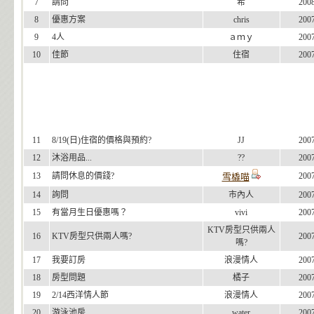
7
請問
希
200
8
優惠方案
chris
200
9
4人
ａｍｙ
200
10
佳節
住宿
200
11
8/19(日)住宿的價格與預約?
JJ
200
12
沐浴用品...
??
200
13
請問休息的價錢?
200
雪橇喵
14
詢問
市內人
200
15
有當月生日優惠嗎？
vivi
200
KTV房型只供兩人
16
KTV房型只供兩人嗎?
200
嗎?
17
我要訂房
浪漫情人
200
18
房型問題
橘子
200
19
2/14西洋情人節
浪漫情人
200
20
游泳池房
water
200