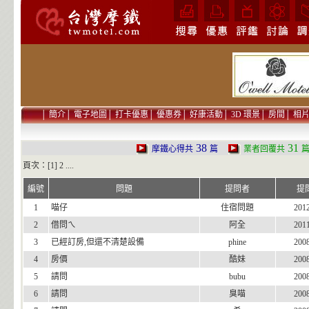
│
簡介
│
電子地圖
│
打卡優惠
│
優惠券
│
好康活動
│
3D 環景
│
房間
│
相
38
31
摩鐵心得共
篇
業者回覆共
頁次：[1]
2
....
編號
問題
提問者
提
1
喵仔
住宿問題
201
2
借問ㄟ
阿全
201
3
已經訂房,但還不清楚設備
phine
200
4
房價
酷妹
200
5
請問
bubu
200
6
請問
臭喵
200