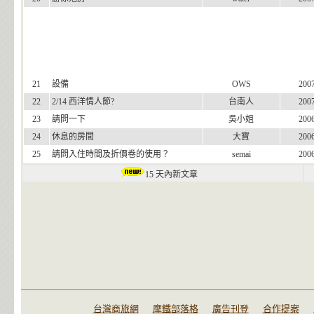
21
設備
OWS
200
22
2/14 西洋情人節?
台南人
200
23
請問一下
吳小姐
200
24
休息的房間
大寶
200
25
請問入住時間及折價卷的使用？
semai
200
15 天內新文章
台灣商旅網
摩鐵部落格
廣告刊登
合作提案