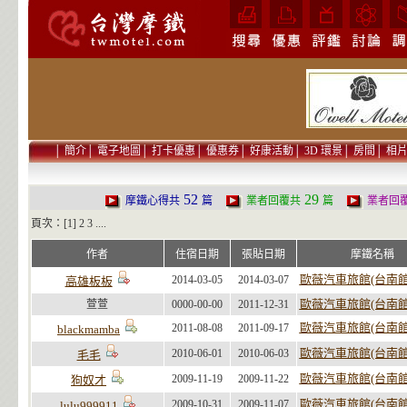
│
簡介
│
電子地圖
│
打卡優惠
│
優惠券
│
好康活動
│
3D 環景
│
房間
│
相
52
29
摩鐵心得共
篇
業者回覆共
篇
業者回
頁次：[1]
2
3
....
作者
住宿日期
張貼日期
摩鐵名稱
歐薇汽車旅館(台南館
2014-03-05
2014-03-07
高雄板板
歐薇汽車旅館(台南館
萱萱
0000-00-00
2011-12-31
歐薇汽車旅館(台南館
2011-08-08
2011-09-17
blackmamba
歐薇汽車旅館(台南館
2010-06-01
2010-06-03
毛毛
歐薇汽車旅館(台南館
2009-11-19
2009-11-22
狗奴才
歐薇汽車旅館(台南館
2009-10-31
2009-11-07
lulu999911