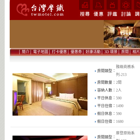
│
簡介
│
電子地圖
│
打卡優惠
│
優惠券
│
好康活動
│
3D 環景
│
房間
│
相片
雅緻商務系
房間類型：
列-213
房間數量：
2間
容納人數：
2人
平日休息：
590
平日住宿：
1490
假日休息：
590
假日住宿：
1680
摩登原始系
房間類型：