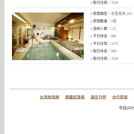
假日住宿：
3920
房間類型：
峇里風情-203
房間數量：
1間
容納人數：
2人
平日休息：
980
平日住宿：
3470
假日休息：
980
假日住宿：
3920
台灣商旅網
摩鐵部落格
廣告刊登
合作提案
今日(202
今日(202
今日(202
今日(202