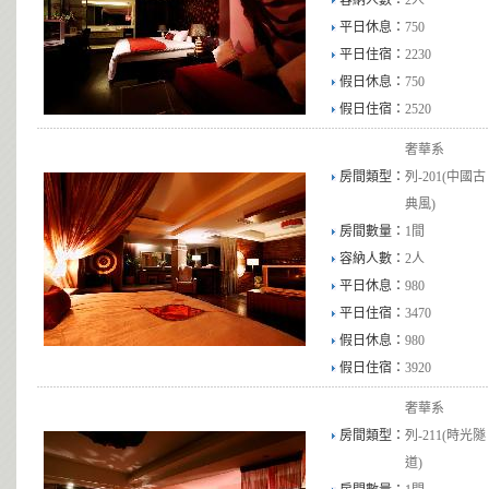
容納人數：
2人
平日休息：
750
平日住宿：
2230
假日休息：
750
假日住宿：
2520
奢華系
房間類型：
列-201(中國古
典風)
房間數量：
1間
容納人數：
2人
平日休息：
980
平日住宿：
3470
假日休息：
980
假日住宿：
3920
奢華系
房間類型：
列-211(時光隧
道)