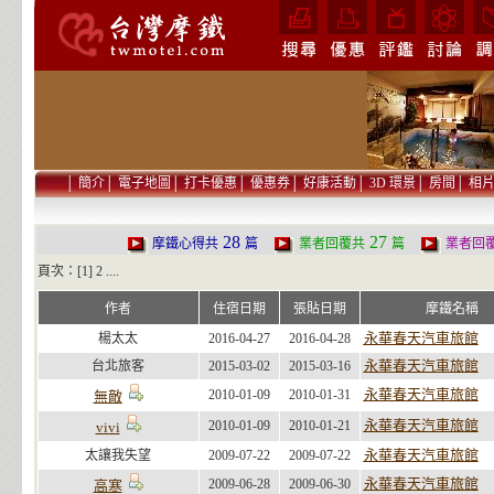
│
簡介
│
電子地圖
│
打卡優惠
│
優惠券
│
好康活動
│
3D 環景
│
房間
│
相
28
27
摩鐵心得共
篇
業者回覆共
篇
業者回
頁次：[1]
2
....
作者
住宿日期
張貼日期
摩鐵名稱
永華春天汽車旅館
楊太太
2016-04-27
2016-04-28
永華春天汽車旅館
台北旅客
2015-03-02
2015-03-16
永華春天汽車旅館
2010-01-09
2010-01-31
無敵
永華春天汽車旅館
2010-01-09
2010-01-21
vivi
永華春天汽車旅館
太讓我失望
2009-07-22
2009-07-22
永華春天汽車旅館
2009-06-28
2009-06-30
高寒