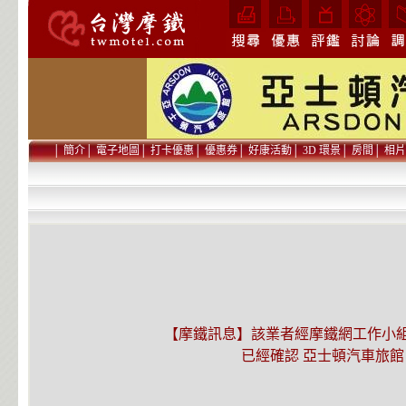
│
簡介
│
電子地圖
│
打卡優惠
│
優惠券
│
好康活動
│
3D 環景
│
房間
│
相片
【摩鐵訊息】該業者經摩鐵網工作小組在 2
已經確認 亞士頓汽車旅館