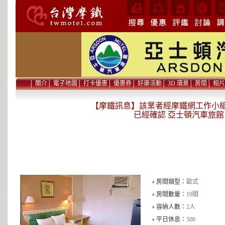
│
簡介
│
電子地圖
│
打卡優惠
│
優惠券
│
好康活動
│
3D 環景
│
房間
│
相片
【摩鐵訊息】該業者經摩鐵網工作小組在 2
已經確認 亞士頓汽車旅館
房間類型：
歐式
房間數量：
10間
容納人數：
2人
平日休息：
500