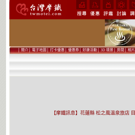
│
簡介
│
電子地圖
│
打卡優惠
│
優惠券
│
好康活動
│
3D 環景
│
房間
│
相片
【摩鐵訊息】花蓮縣 松之風溫泉旅店 