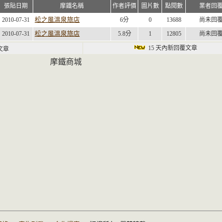
張貼日期
摩鐵名稱
作者評價
圖片數
點閱數
業者回
松之風溫泉旅店
2010-07-31
6分
0
13688
尚未回
松之風溫泉旅店
2010-07-31
5.8分
1
12805
尚未回
15 天內新回覆文章
新文章
摩鐵商城