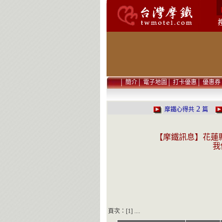
│
簡介
│
電子地圖
│
打卡優惠
│
優惠券
2
摩鐵心得共
篇
【摩鐵訊息】花蓮
我
頁次：[1] ....