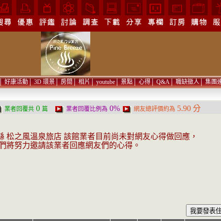
│
好康活動
│
3D 環景
│
房間
│
相片
│
youtube
│
景點
│
心得
│
Q&A
│
職缺徵人
│
集團
0
0%
5.90 分
業者回覆共
篇
業者回覆比例為
網友總評價約為
縣 松之風溫泉旅店 該館業者目前尚未對網友心得做回應，
們將努力邀請該業者回應網友們的心得。