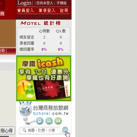
| 您尚未登入 |
手機版
心得數
QA 數
網友留言
2
0
業者回覆
0
0
總回覆率
0%
0%
連鎖
│