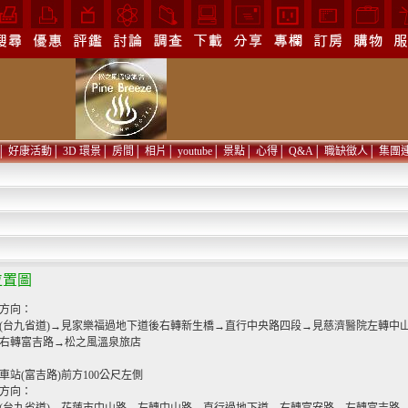
│
好康活動
│
3D 環景
│
房間
│
相片
│
youtube
│
景點
│
心得
│
Q&A
│
職缺徵人
│
集團
位置圖
方向：
(台九省道)→見家樂福過地下道後右轉新生橋→直行中央路四段→見慈濟醫院左轉中
右轉富吉路→松之風溫泉旅店
車站(富吉路)前方100公尺左側
方向：