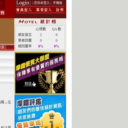
| 您尚未登入 |
手機版
心得數
QA 數
網友留言
2
0
業者回覆
0
0
總回覆率
0%
0%
連鎖
│
山路→左