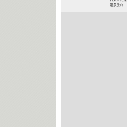
台東→花蓮
溫泉旅店