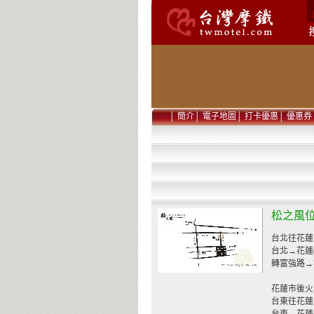
│
簡介
│
電子地圖
│
打卡優惠
│
優惠券
松之風
台北往花蓮
台北→花蓮
轉富強路→
花蓮市後火
台東往花蓮