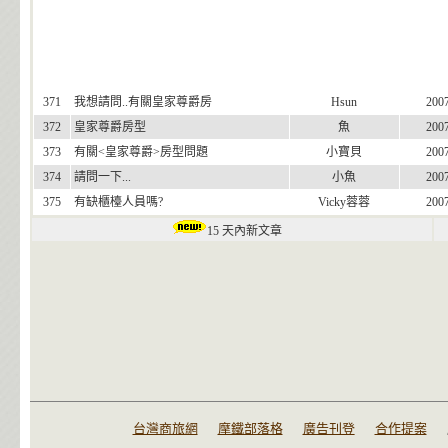
371
我想請問..有關皇家尊爵房
Hsun
200
372
皇家尊爵房型
魚
200
373
有關<皇家尊爵>房型問題
小寶貝
200
374
請問一下...
小魚
200
375
有缺櫃檯人員嗎?
Vicky蓉蓉
200
15 天內新文章
台灣商旅網
摩鐵部落格
廣告刊登
合作提案