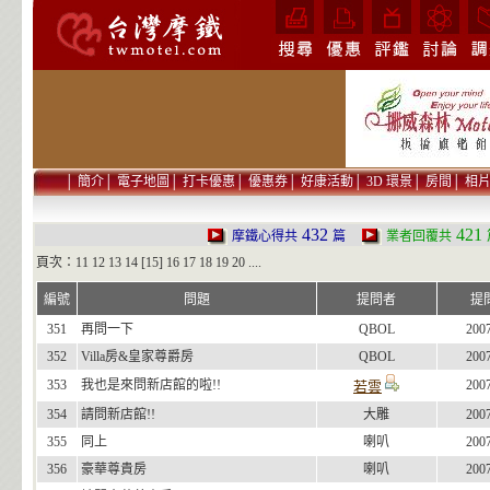
│
簡介
│
電子地圖
│
打卡優惠
│
優惠券
│
好康活動
│
3D 環景
│
房間
│
相
432
421
摩鐵心得共
篇
業者回覆共
頁次：
11
12
13
14
[15]
16
17
18
19
20
....
編號
問題
提問者
提
351
再問一下
QBOL
200
352
Villa房&皇家尊爵房
QBOL
200
353
我也是來問新店館的啦!!
200
若雲
354
請問新店館!!
大雕
200
355
同上
喇叭
200
356
豪華尊貴房
喇叭
200