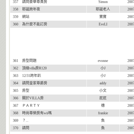
357
請問豪華尊貴房
Simon
200
358
耶誕跨年夜
耶誕老人
200
359
網站
寶寶
200
360
為什麼不能訂房
EveLI
200
361
房型問題
evonne
200
362
頂級villa房R120
小J
200
363
12/31跨年趴
小J
200
364
請問皇家尊爵房
addy
200
365
房型
小文
200
366
關於VILLA房
屁屁
200
367
ＰＡＲＴＹ
橞
200
368
時尚尊榮房有wii嗎
frankie
200
369
？...
魚
200
370
請問
魚
200