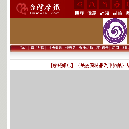
│
簡介
│
電子地圖
│
打卡優惠
│
優惠券
│
好康活動
│
3D 環景
│
房間
│
相
【摩鐵訊息】〈美麗殿精品汽車旅館〉