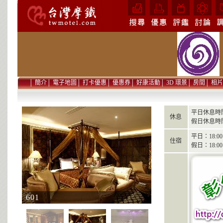
│
簡介
│
電子地圖
│
打卡優惠
│
優惠券
│
好康活動
│
3D 環景
│
房間
│
相片
平日休息時間
休息
假日休息時間
平日：18:00 
住宿
假日：18:00 
601