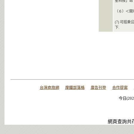
星科技」站
（６）＜開
(7) 可搭
下.
台灣商旅網
摩鐵部落格
廣告刊登
合作提案
今日(202
今日(202
今日(202
網頁查詢共花了0