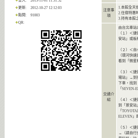
登入:
2013-11-01 11:31:52
1.本館全
更新:
2012-10-27 12:12:03
注意事
2.住宿特惠
點閱:
91003
項
3.持有本館
QR:
由台北車站
（１）＜捷
安站」或板
（２）＜自
（環河快速
看到「微星
（３）＜捷
場站」→到
下車，找到
「SEVEN
交通介
紹
（４）＜捷
到「景安站
「TOYOT
ELEVE
（５）＜捷
→（請自行