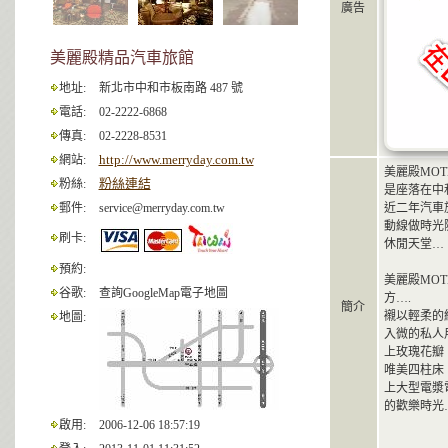
廣告
美麗殿精品汽車旅館
地址:
新北市中和市板南路 487 號
電話:
02-2222-6868
傳真:
02-2228-8531
http://www.merryday.com.tw
網站:
美麗殿MOT
粉絲連結
粉絲:
是座落在中
郵件:
service@merryday.com.tw
近二年汽車
動線做時光
刷卡:
休閒天堂…
預約:
美麗殿MO
谷歌:
查詢GoogleMap電子地圖
方….
簡介
襯以輕柔的
地圖:
入微的私人
上玫瑰花瓣
唯美四柱床、
上大型電漿
的歡樂時光…
啟用:
2006-12-06 18:57:19