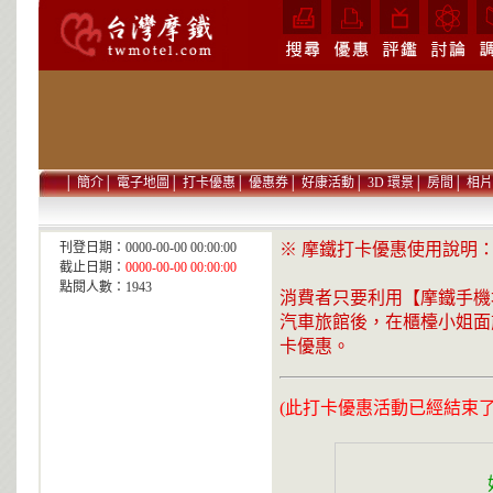
│
簡介
│
電子地圖
│
打卡優惠
│
優惠券
│
好康活動
│
3D 環景
│
房間
│
相片
刊登日期：0000-00-00 00:00:00
※ 摩鐵打卡優惠使用說明
截止日期：
0000-00-00 00:00:00
點閱人數：1943
消費者只要利用【摩鐵手機地
汽車旅館後，在櫃檯小姐面
卡優惠。
(此打卡優惠活動已經結束了!