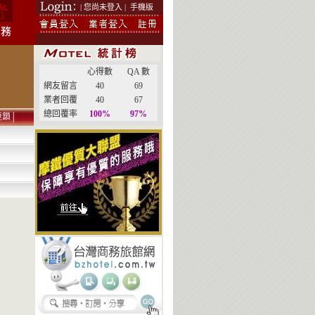
| 您尚未登入 |
手機版
心得數
QA 數
網友留言
40
69
業者回覆
40
67
總回覆率
100%
97%
連鎖
│