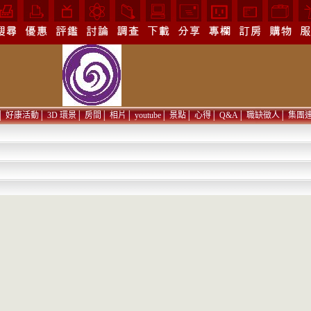
│
好康活動
│
3D 環景
│
房間
│
相片
│
youtube
│
景點
│
心得
│
Q&A
│
職缺徵人
│
集團