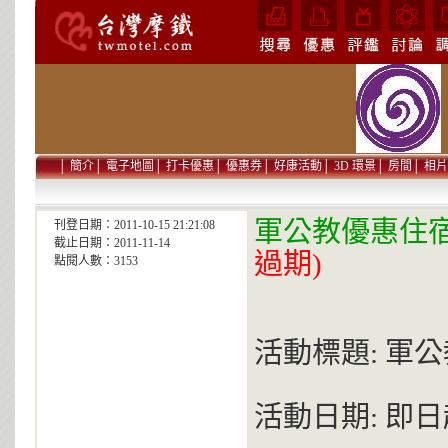
│
簡介
│
電子地圖
│
打卡優惠
│
優惠券
│
好康活動
│
3D 環景
│
房間
│
相片
軍公教優惠住
刊登日期：2011-10-15 21:21:08
截止日期：2011-11-14
過期)
點閱人數：3153
活動標題: 軍
活動日期: 即